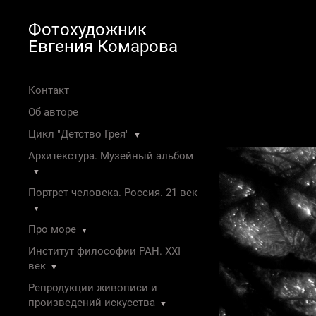
Фотохудожник
Евгения Комарова
Контакт
Об авторе
Цикл "Детство Грея"
▼
Архитекстура. Музейный альбом
▼
Портрет человека. Россия. 21 век
▼
Про море
▼
Институт философии РАН. XXI
век
▼
Репродукции живописи и
произведений искусства
▼