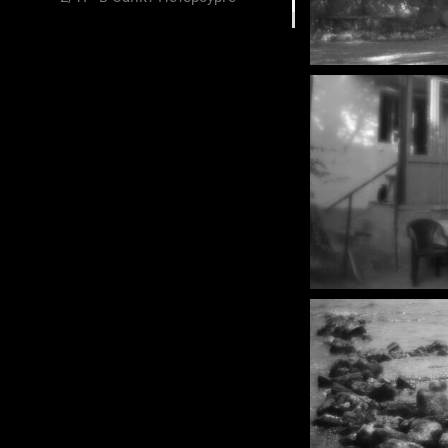
Архитекстура. Музейный
альбом
▼
Портрет человека. Россия. 21
век
▼
Про море
▼
Институт философии РАН. XXI
век
▼
Репродукции живописи и
произведений искусства
▼
Таежные сказки. Монокль.
Ергаки
Куратор. Организатор. Лектор.
Эксперт по художественной
фотографии
▼
Яхтмастер Tudosi Studio
Обучающие и информационные
продукты для яхтсменов