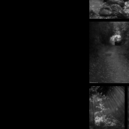
Магазин авторских товаров
▼
Новости Евгении Комаровой.
Выставки. Поездки. Съемки.
Байки